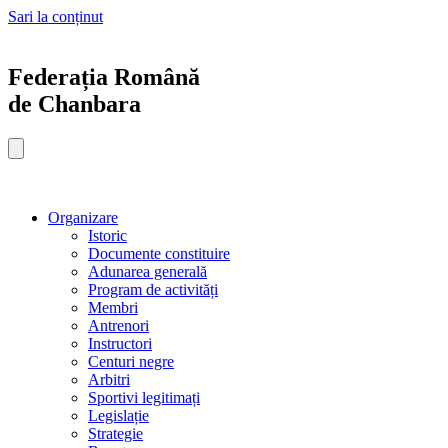
Sari la conținut
Federația Română
de Chanbara
Organizare
Istoric
Documente constituire
Adunarea generală
Program de activități
Membri
Antrenori
Instructori
Centuri negre
Arbitri
Sportivi legitimați
Legislație
Strategie