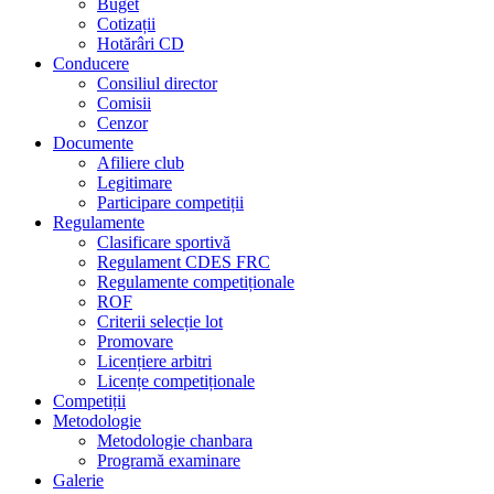
Buget
Cotizații
Hotărâri CD
Conducere
Consiliul director
Comisii
Cenzor
Documente
Afiliere club
Legitimare
Participare competiții
Regulamente
Clasificare sportivă
Regulament CDES FRC
Regulamente competiționale
ROF
Criterii selecție lot
Promovare
Licențiere arbitri
Licențe competiționale
Competiții
Metodologie
Metodologie chanbara
Programă examinare
Galerie