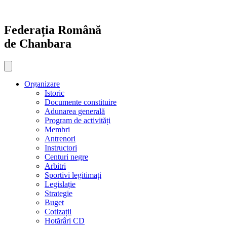
Sari
la
conținut
Federația Română
de Chanbara
Organizare
Istoric
Documente constituire
Adunarea generală
Program de activități
Membri
Antrenori
Instructori
Centuri negre
Arbitri
Sportivi legitimați
Legislație
Strategie
Buget
Cotizații
Hotărâri CD