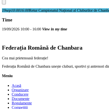
19
sep
10:00
16:00
Retur Campionatul Național al Cluburilor de Chanb
Time
19/09/2026 10:00 - 16:00
View in my time
Federația Română de Chanbara
Cea mai prietenoasă federație!
Federația Română de Chanbara unește cluburi, sportivi și antrenori din 
Meniu
Acasă
Organizare
Conducere
Documente
Regulamente
Competiții