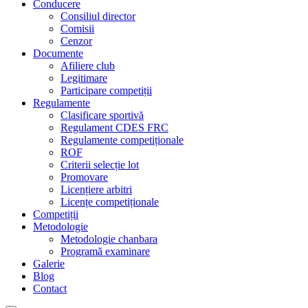
Conducere
Consiliul director
Comisii
Cenzor
Documente
Afiliere club
Legitimare
Participare competiții
Regulamente
Clasificare sportivă
Regulament CDES FRC
Regulamente competiționale
ROF
Criterii selecție lot
Promovare
Licențiere arbitri
Licențe competiționale
Competiții
Metodologie
Metodologie chanbara
Programă examinare
Galerie
Blog
Contact