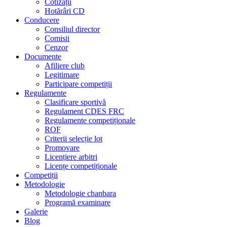
Cotizații
Hotărâri CD
Conducere
Consiliul director
Comisii
Cenzor
Documente
Afiliere club
Legitimare
Participare competiții
Regulamente
Clasificare sportivă
Regulament CDES FRC
Regulamente competiționale
ROF
Criterii selecție lot
Promovare
Licențiere arbitri
Licențe competiționale
Competiții
Metodologie
Metodologie chanbara
Programă examinare
Galerie
Blog