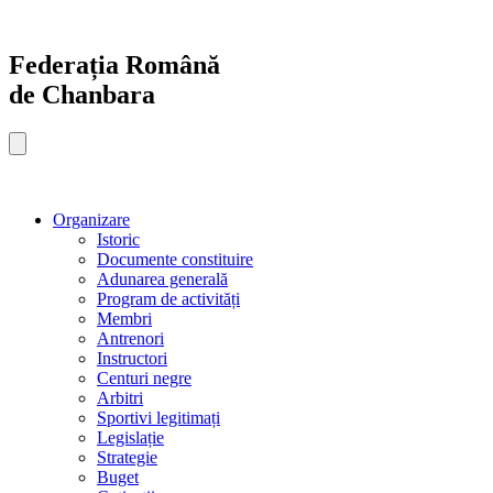
Sari
la
conținut
Federația Română
de Chanbara
Organizare
Istoric
Documente constituire
Adunarea generală
Program de activități
Membri
Antrenori
Instructori
Centuri negre
Arbitri
Sportivi legitimați
Legislație
Strategie
Buget