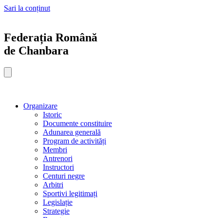
Sari la conținut
Federația Română
de Chanbara
Organizare
Istoric
Documente constituire
Adunarea generală
Program de activități
Membri
Antrenori
Instructori
Centuri negre
Arbitri
Sportivi legitimați
Legislație
Strategie