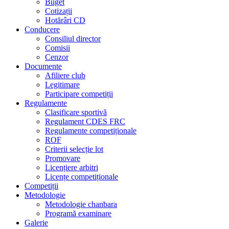
Buget
Cotizații
Hotărâri CD
Conducere
Consiliul director
Comisii
Cenzor
Documente
Afiliere club
Legitimare
Participare competiții
Regulamente
Clasificare sportivă
Regulament CDES FRC
Regulamente competiționale
ROF
Criterii selecție lot
Promovare
Licențiere arbitri
Licențe competiționale
Competiții
Metodologie
Metodologie chanbara
Programă examinare
Galerie