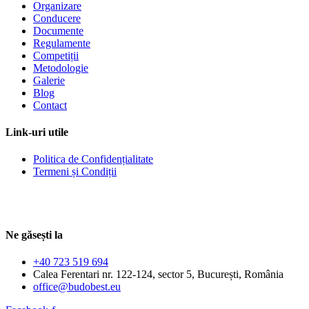
Organizare
Conducere
Documente
Regulamente
Competiții
Metodologie
Galerie
Blog
Contact
Link-uri utile
Politica de Confidențialitate
Termeni și Condiții
Ne găsești la
+40 723 519 694
Calea Ferentari nr. 122-124, sector 5, București, România
office@budobest.eu