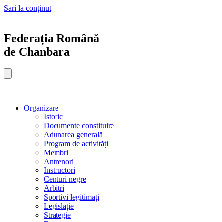
Sari la conținut
Federația Română
de Chanbara
Organizare
Istoric
Documente constituire
Adunarea generală
Program de activități
Membri
Antrenori
Instructori
Centuri negre
Arbitri
Sportivi legitimați
Legislație
Strategie