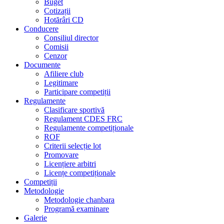
Buget
Cotizații
Hotărâri CD
Conducere
Consiliul director
Comisii
Cenzor
Documente
Afiliere club
Legitimare
Participare competiții
Regulamente
Clasificare sportivă
Regulament CDES FRC
Regulamente competiționale
ROF
Criterii selecție lot
Promovare
Licențiere arbitri
Licențe competiționale
Competiții
Metodologie
Metodologie chanbara
Programă examinare
Galerie