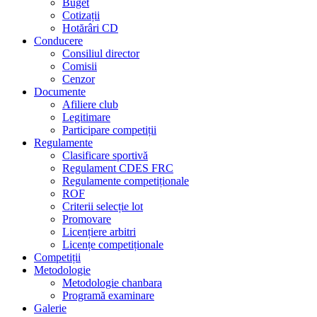
Buget
Cotizații
Hotărâri CD
Conducere
Consiliul director
Comisii
Cenzor
Documente
Afiliere club
Legitimare
Participare competiții
Regulamente
Clasificare sportivă
Regulament CDES FRC
Regulamente competiționale
ROF
Criterii selecție lot
Promovare
Licențiere arbitri
Licențe competiționale
Competiții
Metodologie
Metodologie chanbara
Programă examinare
Galerie