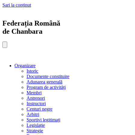
Sari la conținut
Federația Română
de Chanbara
Organizare
Istoric
Documente constituire
Adunarea generală
Program de activități
Membri
Antrenori
Instructori
Centuri negre
Arbitri
Sportivi legitimați
Legislație
Strategie