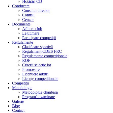
Hotărâri CD
Conducere
Consiliul director
Comisii
Cenzor
Documente
Afiliere club
Legitimare
Participare competiții
Regulamente
Clasificare sportivă
Regulament CDES FRC
Regulamente competiționale
ROF
Criterii selecție lot
Promovare
Licențiere arbitri
Licențe competiționale
Competiții
Metodologie
Metodologie chanbara
Programă examinare
Galerie
Blog
Contact