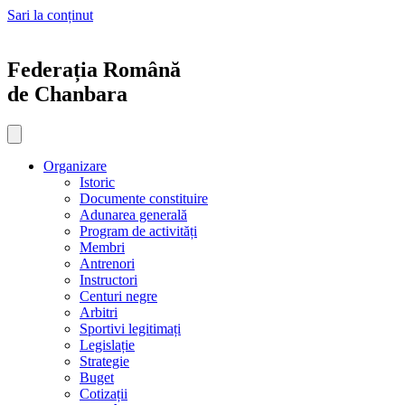
Sari la conținut
Federația Română
de Chanbara
Organizare
Istoric
Documente constituire
Adunarea generală
Program de activități
Membri
Antrenori
Instructori
Centuri negre
Arbitri
Sportivi legitimați
Legislație
Strategie
Buget
Cotizații