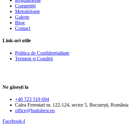
Regulamente
Competiții
Metodologie
Galerie
Blog
Contact
Link-uri utile
Politica de Confidențialitate
Termeni și Condiții
Ne găsești la
+40 723 519 694
Calea Ferentari nr. 122-124, sector 5, București, România
office@budobest.eu
Facebook-f